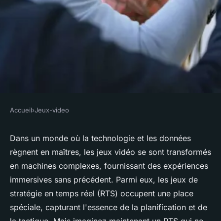
Accueil
›
Jeux-video
JEUX-VIDEO
Quels sont les défis de la
Dans un monde où la
technologie
et les
données
règnent en maîtres, les jeux vidéo se sont transformés
conception d'un jeu de
en machines complexes, fournissant des expériences
stratégie en temps réel qui
immersives sans précédent. Parmi eux, les jeux de
utilise des données réelles
stratégie en temps réel (RTS) occupent une place
pour simuler des scénarios
spéciale, capturant l'essence de la planification et de