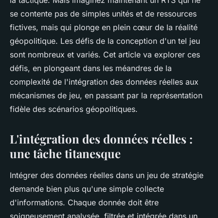
géopolitiques?
la tactique. Mais imaginez maintenant un RTS qui ne
se contente pas de simples unités et de ressources
Pierre
•
8 juillet 2024
•
7 min de lecture
fictives, mais qui plonge en plein cœur de la
réalité
géopolitique
. Les défis de la conception d'un tel jeu
sont nombreux et variés. Cet article va explorer ces
défis, en plongeant dans les méandres de la
complexité de
l'intégration des données réelles
aux
mécanismes de jeu, en passant par la
représentation
fidèle
des scénarios géopolitiques.
L'intégration des données réelles :
une tâche titanesque
Intégrer des données réelles dans un jeu de stratégie
demande bien plus qu'une simple collecte
d'informations. Chaque donnée doit être
soigneusement analysée, filtrée et intégrée dans un