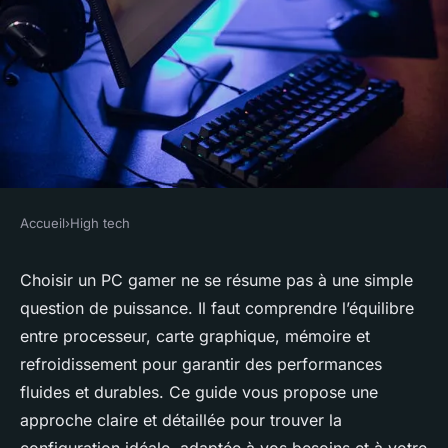
Accueil
›
High tech
HIGH TECH
Le guide essentiel pour choisir
Choisir un PC gamer ne se résume pas à une simple
question de puissance. Il faut comprendre l’équilibre
votre pc gamer idéal
entre processeur, carte graphique, mémoire et
refroidissement pour garantir des performances
Alice
•
17 juin 2025
•
9 min de lecture
fluides et durables. Ce guide vous propose une
approche claire et détaillée pour trouver la