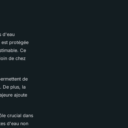
s d'eau
n est protégée
stimable. Ce
loin de chez
permettent de
. De plus, la
ajeure ajoute
ôle crucial dans
ites d'eau non