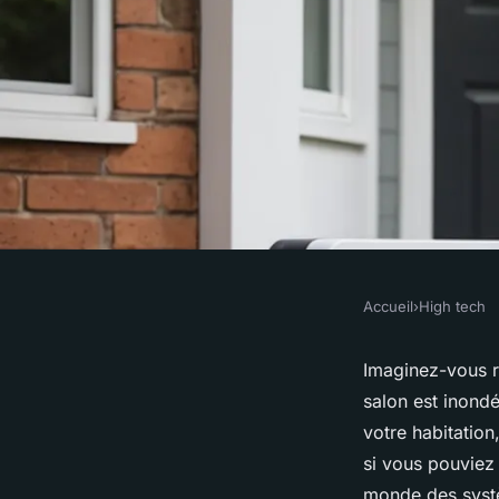
Accueil
›
High tech
HIGH TECH
Quels sont les avan
Imaginez-vous r
salon est inond
de détection de fuit
votre habitation
si vous pouviez
monde des systèm