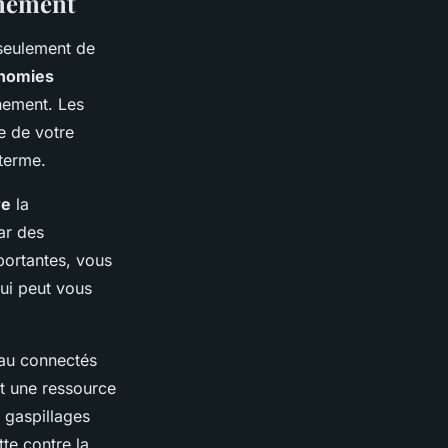
nnement
 seulement de
nomies
nnement. Les
e de votre
terme.
re
la
ar des
portantes, vous
ui peut vous
eau connectés
t une ressource
 gaspillages
tte contre la