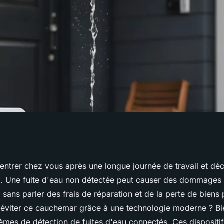
tages des systèmes
entrer chez vous après une longue journée de travail et déc
é. Une fuite d'eau non détectée peut causer des dommages
es d'eau connectés
, sans parler des frais de réparation et de la perte de biens
 éviter ce cauchemar grâce à une technologie moderne ? B
es de détection de fuites d'eau connectés. Ces dispositifs