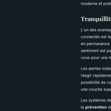
moderne et prat
Tranquillit
L'un des avantag
connectés est l
en permanence c
sentiment est p
vous pour une l
Les alertes ins
réagir rapideme
possibilité de 
une couche supp
Les systèmes de
la
prévention
de