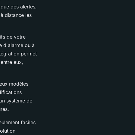
ique des alertes,
à distance les
ifs de votre
me d'alarme ou à
tégration permet
entre eux,
breux modèles
ifications
r un système de
res.
eulement faciles
olution