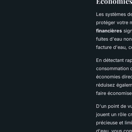
Économies 
Les systèmes de
protéger votre 
financières
sign
fuites d'eau no
facture d'eau, 
En détectant ra
consommation d'e
économies direct
réduisez égalem
faire économiser
D'un point de v
jouent un rôle c
précieuse et li
d'eau, vous cont