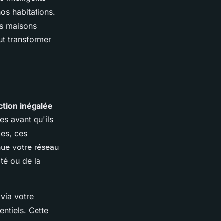
nos habitations.
es maisons
t transformer
ction inégalée
es avant qu'ils
es, ces
inue votre réseau
ité ou de la
via votre
ntiels. Cette