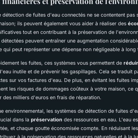
financières et préservation de l'enviro
 détection de fuites d'eau connectés ne se contentent pas
maison; ils peuvent également vous aider à réaliser des
éco
ificatives tout en contribuant à la préservation de l'enviro
n détectées peuvent entraîner une augmentation considérabl
ce qui peut représenter une dépense non négligeable à long 
pidement les fuites, ces systèmes vous permettent de
rédui
au inutile et de prévenir les gaspillages. Cela se traduit p
es sur vos factures d'eau. De plus, en évitant les fuites im
ent les risques de dommages coûteux à votre maison, ce q
 des milliers d'euros en frais de réparation.
ue environnemental, les systèmes de détection de fuites d'
rucial dans la
préservation
des ressources en eau. L'eau es
mitée, et chaque goutte économisée compte. En réduisant les
ribuez à la préservation des ressources naturelles et à la lu