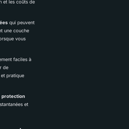
n et les coûts de
sées
qui peuvent
nt une couche
lorsque vous
ement faciles à
r de
 et pratique
e
protection
nstantanées et