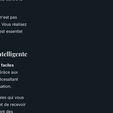
n'est pas
. Vous réalisez
st essentiel
ntelligente
e
faciles
 Grâce aux
écessitant
sation.
les qui vous
et de recevoir
ent des