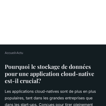
Accueil
›
Actu
ACTU
Pourquoi le stockage de données
Quels sont les critères pour
pour une application cloud-native
choisir un service de stockage
est-il crucial?
de données pour une
application cloud-native?
Les applications cloud-natives sont de plus en plus
populaires, tant dans les grandes entreprises que
Emma
•
17 juin 2024
•
6 min de lecture
dans les start-ups. Conçues pour tirer pleinement