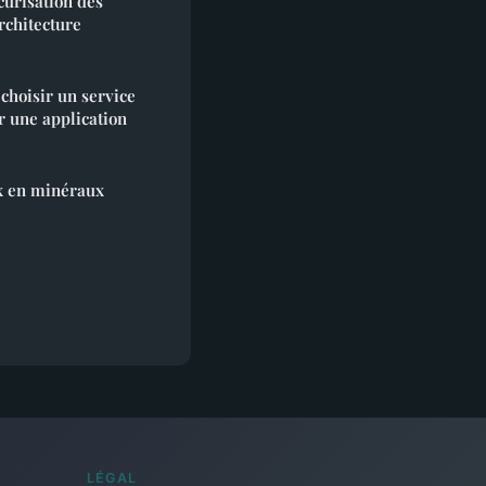
écurisation des
chitecture
 choisir un service
r une application
ux en minéraux
LÉGAL