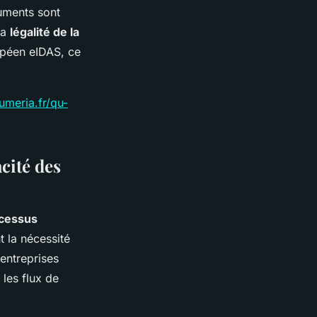
uments sont
la
légalité de la
opéen eIDAS, ce
umeria.fr/qu-
cité des
ocessus
t la nécessité
entreprises
 les flux de