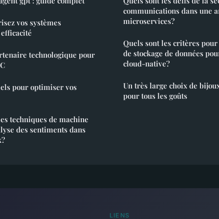
Automatiser votre agent gpt : guide complet
Quels sont les défis de la s
communications dans une ar
microservices?
risez vos systèmes
efficacité
Quels sont les critères pour
de stockage de données pou
artenaire technologique pour
cloud-native?
PC
Un très large choix de bijo
iels pour optimiser vos
pour tous les goûts
les techniques de machine
alyse des sentiments dans
x?
LIENS