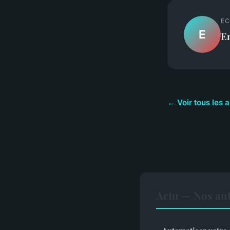
EC
E
E
← Voir tous les a
Actu — Nos aut