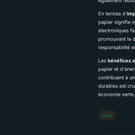
également rédui
En termes d'
imp
papier signifie 
électroniques f
promouvant la du
responsabilité 
Les
bénéfices 
papier et d'éner
contribuent à un
durables est cr
économie verte.
Actu