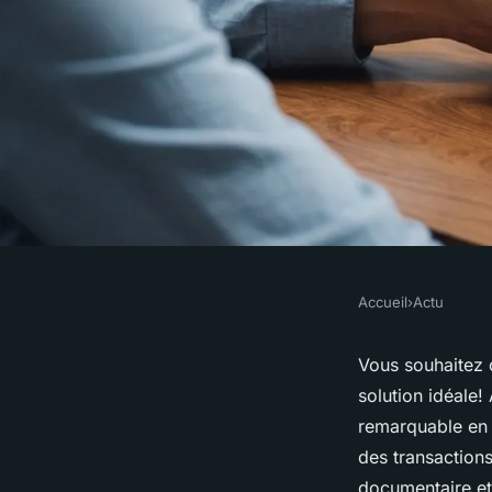
Accueil
›
Actu
ACTU
Découvrez les avant
Vous souhaitez 
solution idéale!
signature électroni
remarquable en r
des transaction
documentaire et