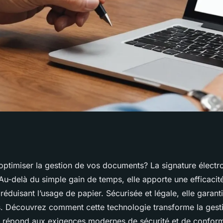
ages de la
optimiser la gestion de vos documents? La signature électro
 Au-delà du simple gain de temps, elle apporte une efficacit
que pour vos
éduisant l’usage de papier. Sécurisée et légale, elle garanti
s. Découvrez comment cette technologie transforme la gest
 répond aux exigences modernes de sécurité et de conform