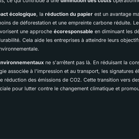
ts, ce qui contribue à une
diminution des coûts
opérationne
act écologique
, la
réduction du papier
est un avantage ma
moins de déforestation et une empreinte carbone réduite. Le
avorisent une approche
écoresponsable
en diminuant les dé
rabilité. Cela aide les entreprises à atteindre leurs objectif
environnementale.
environnementaux
ne s'arrêtent pas là. En réduisant la c
gie associée à l'impression et au transport, les signatures é
e réduction des émissions de CO2. Cette transition vers de
uciale pour lutter contre le changement climatique et promo