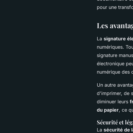
documents
pour une transf
Emma
•
31 août 2024
•
3 min de lecture
Les avanta
La
signature él
numériques. Tou
signature manus
électronique peu
numérique des d
Un autre avantag
d'imprimer, de 
diminuer leurs
f
du papier
, ce q
Sécurité et lé
La
sécurité de 