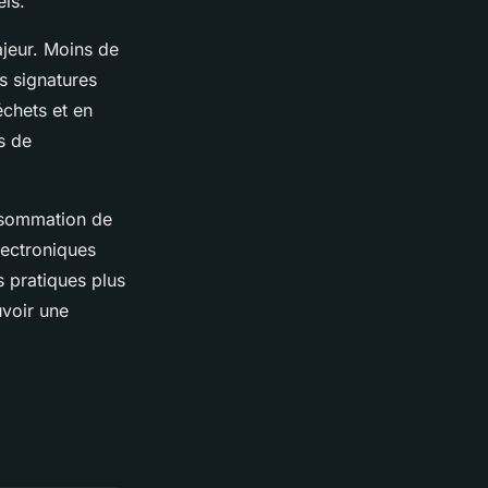
ls.
jeur. Moins de
s signatures
chets et en
s de
onsommation de
lectroniques
s pratiques plus
uvoir une