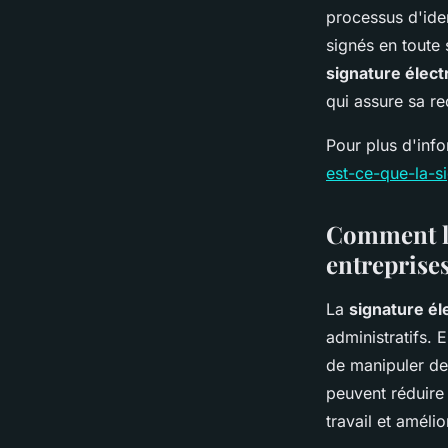
processus d'ide
signés en toute s
signature élec
qui assure sa re
Pour plus d'inf
est-ce-que-la-s
Comment la
entreprise
La
signature él
administratifs. 
de manipuler de
peuvent réduire
travail et améli