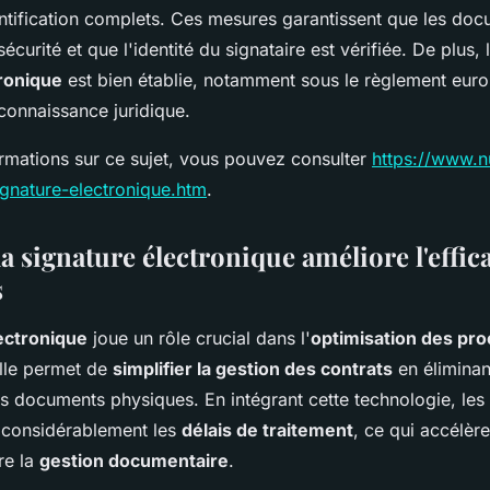
ntification complets. Ces mesures garantissent que les doc
écurité et que l'identité du signataire est vérifiée. De plus, 
tronique
est bien établie, notamment sous le règlement eur
connaissance juridique.
ormations sur ce sujet, vous pouvez consulter
https://www.n
ignature-electronique.htm
.
 signature électronique améliore l'effica
s
ectronique
joue un rôle crucial dans l'
optimisation des pr
Elle permet de
simplifier la gestion des contrats
en éliminan
s documents physiques. En intégrant cette technologie, les 
 considérablement les
délais de traitement
, ce qui accélère
ore la
gestion documentaire
.