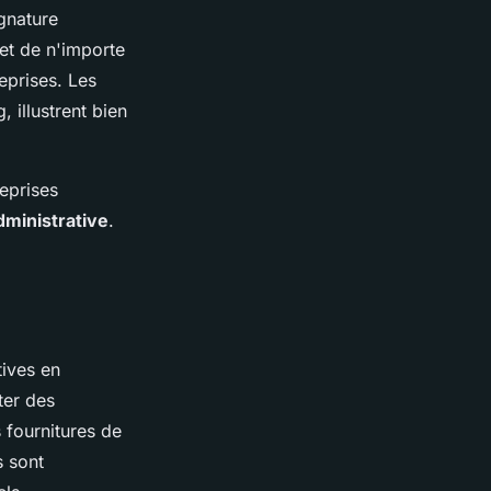
gnature
et de n'importe
eprises. Les
 illustrent bien
reprises
administrative
.
tives en
ter des
 fournitures de
s sont