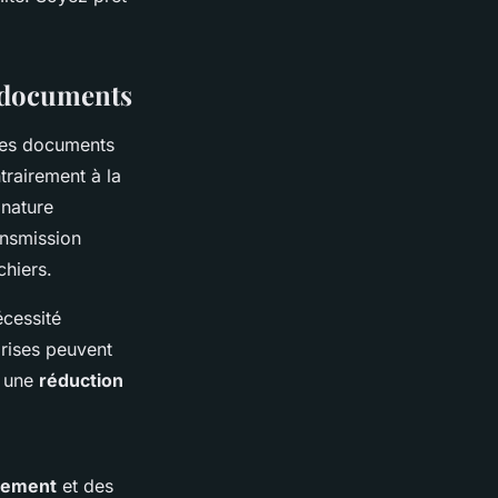
s documents
des documents
rairement à la
gnature
ansmission
chiers.
écessité
prises peuvent
à une
réduction
frement
et des