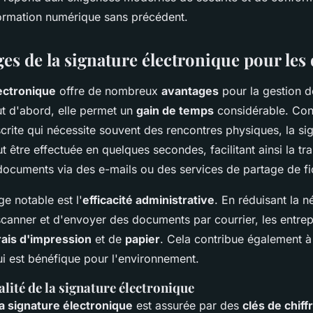
ormation numérique sans précédent.
ges de la signature électronique pour le
ectronique
offre de nombreux
avantages
pour la gestion 
t d'abord, elle permet un
gain de temps
considérable. Cont
crite qui nécessite souvent des rencontres physiques, la si
t être effectuée en quelques secondes, facilitant ainsi la tr
ocuments via des e-mails ou des services de partage de fi
e notable est l'
efficacité administrative
. En réduisant la n
scanner et d'envoyer des documents par courrier, les entre
rais d'impression
et de
papier
. Cela contribue également 
ui est bénéfique pour l'environnement.
galité de la signature électronique
la signature électronique
est assurée par des
clés de chif