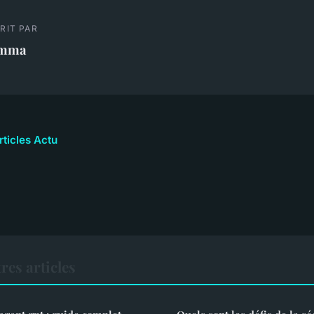
RIT PAR
mma
rticles Actu
res articles