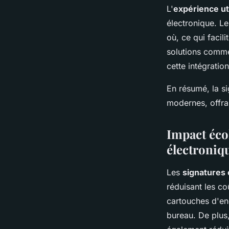
L'
expérience ut
électronique. L
où, ce qui facili
solutions comme 
cette intégration
En résumé, la si
modernes, offra
Impact éco
électroniq
Les
signatures 
réduisant les co
cartouches d'enc
bureau. De plus,