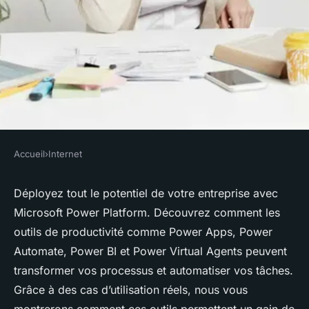
Accueil
›
Internet
INTERNET
Décuplez votre productivité
Déployez tout le potentiel de votre entreprise avec
Microsoft Power Platform. Découvrez comment les
avec microsoft power platform
outils de productivité comme Power Apps, Power
Automate, Power BI et Power Virtual Agents peuvent
François
•
19 septembre 2024
•
6 min de lecture
transformer vos processus et automatiser vos tâches.
Grâce à des cas d’utilisation réels, nous vous