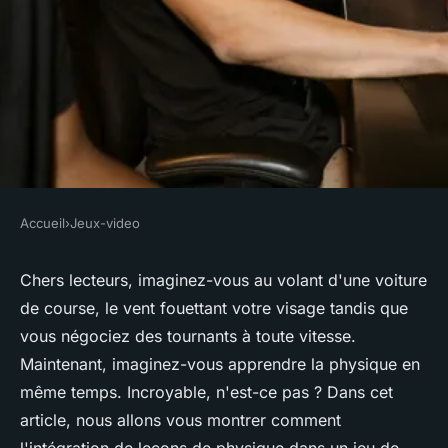
Accueil
›
Jeux-video
JEUX-VIDEO
Comment un jeu de course
Chers lecteurs, imaginez-vous au volant d'une voiture
de course, le vent fouettant votre visage tandis que
automobile peut-il intégrer
vous négociez des tournants à toute vitesse.
des leçons de physique pour
Maintenant, imaginez-vous apprendre la physique en
améliorer la compréhension
même temps. Incroyable, n'est-ce pas ? Dans cet
des dynamiques de course?
article, nous allons vous montrer comment